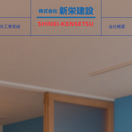
共工事実績
会社概要