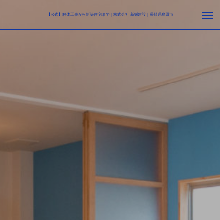
【公式】解体工事から新築住宅まで｜株式会社 新栄建設｜長崎県島原市